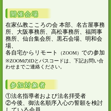
開催会場
在家仏教こころの会 本部、名古屋事務
所、大阪事務所、高松事務所、福岡事
務所、仙台集会所、黒石会場、明和会
場、
各自宅からリモート
での参加
ZOOM
※ZOOMのIDとパスコードは、下記お問い合
わせまでご連絡ください。
参加対象者
①法名指導者および法名拝受者
②今後、御法名順序入心の誓願を検討
している会員