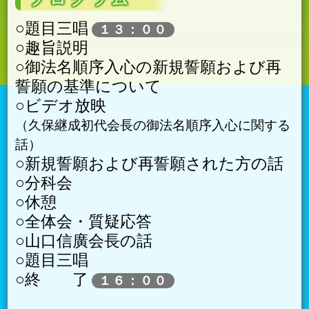
○題目三唱
１３：００
○趣旨説明
○御法名順序入心の新規誓願および再
誓願の基準について
○ビデオ放映
久保継成初代会長の御法名順序入心に関する
話
○新規誓願および再誓願された方の話
○分科会
○休憩
○全体会・質疑応答
○山口信廣会長の話
○題目三唱
○終 了
１６：００