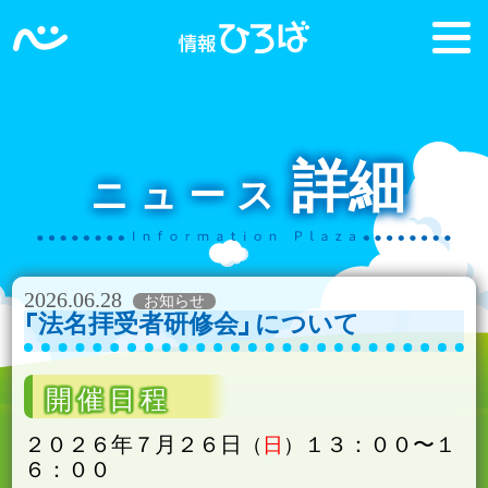
詳細
ニュース
2026.06.28
法名拝受者研修会
について
開催日程
２０２６年７月２６日
１３：００〜１
日
６：００