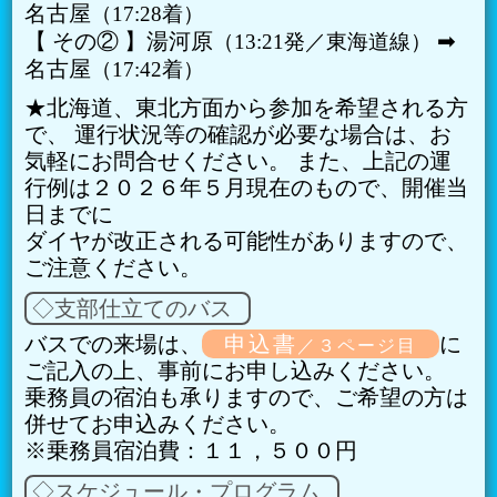
名古屋
17:28着
【 その② 】湯河原
➡︎
13:21発／東海道線
名古屋
17:42着
★北海道、東北方面から参加を希望される方
で、 運行状況等の確認が必要な場合は、お
気軽にお問合せください。 また、上記の運
行例は２０２６年５月現在のもので、開催当
日までに
ダイヤが改正される可能性がありますので、
ご注意ください。
◇支部仕立てのバス
バスでの来場は、
申込書
に
／３ページ目
ご記入の上、事前にお申し込みください。
乗務員の宿泊も承りますので、ご希望の方は
併せてお申込みください。
※乗務員宿泊費：１１，５００円
◇スケジュール・プログラム