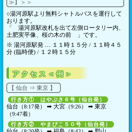
≫】＞＞
○湯河原駅より無料シャトルバスを運行して
おります。
「 湯河原駅改札を出て左側ロータリー内、
土肥実平像、桜の木の前 」です。
※ 湯河原駅発 … １１時１５分 / １１時４５
分 (臨時便) / １２時１５分
アクセス＜例＞
【 仙台 ⇒ 東京 】
行き方① はやぶさ６号（仙台発）
仙台
➡︎ 大宮
➡︎ 東京
8:17発
9:26
9:47着
行き方② やまびこ５０号（仙台発）
仙台
➡︎ 福島
➡︎ 郡山
8:20発
8:42