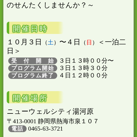
のせんたくしませんか？～
開催日時
１０月３日
〜４日
＜一泊二
土
日
日＞
３日１３時００分〜
受 付 開 始
３日１３時３０分
プログラム開始
４日１２時００分
プログラム終了
開催場所
ニューウェルシティ湯河原
〒413-0001 静岡県熱海市泉１０７
0465-63-3721
電話