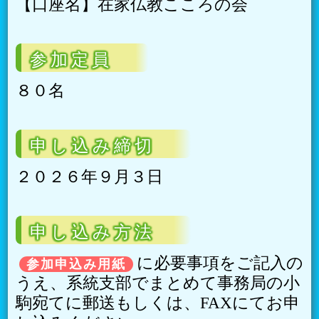
【口座名】在家仏教こころの会
参加定員
８０名
申し込み締切
２０２６年９月３日
申し込み方法
に必要事項をご記入の
参加申込み用紙
うえ、系統支部でまとめて事務局の小
駒宛てに郵送もしくは、FAXにてお申