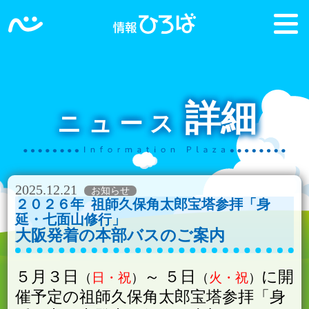
詳細
ニュース
2025.12.21
２０２６年
祖師久保角太郎宝塔参拝「身
延・七面山修行」
大阪発着の本部バスのご案内
５月３日
～ ５日
に開
日・祝
火・祝
催予定の祖師久保角太郎宝塔参拝「身