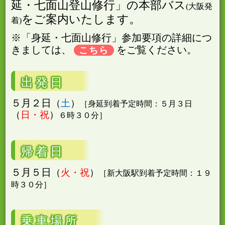
延・七面山登山修行」の本部バス
(大阪発
をご案内いたします。
着)
※「身延・七面山修行」参加要項の詳細につ
きましては、
をご覧ください。
出発日
５月２日
土
［身延到着予定時間：５月３日
日・祝
６時３０分］
帰着日
５月５日
火・祝
［新大阪駅到着予定時間：１９
時３０分］
乗車場所