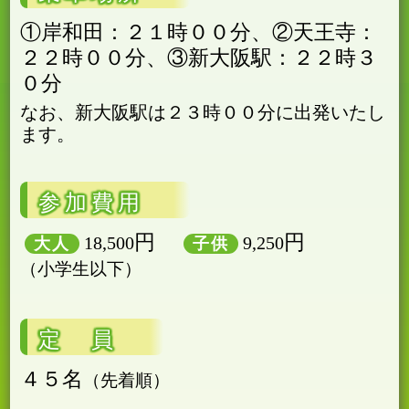
①岸和田：２１時００分、②天王寺：
２２時００分、③新大阪駅：２２時３
０分
なお、新大阪駅は２３時００分に出発いたし
ます。
参加費用
円
円
18,500
9,250
大人
子供
小学生以下
定 員
４５名
先着順