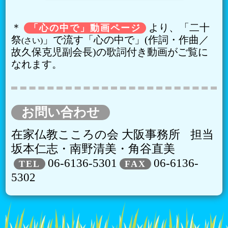
＊
より、「二十
「心の中で」動画ページ
祭
」で流す「心の中で」(作詞・作曲／
(さい)
故久保克児副会長)の歌詞付き動画がご覧に
なれます。
お問い合わせ
在家仏教こころの会 大阪事務所
担当
坂本仁志・南野清美・角谷直美
06-6136-5301
06-6136-
TEL
FAX
5302