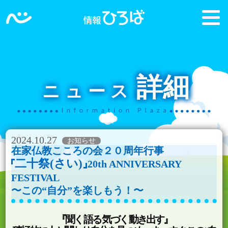
詳細
ニュース
2024.10.27
在家仏教こころの会２０周年行事
二十祭(さい)
20th ANNIVERSARY
FESTIVAL
〜この“自分”を楽しもう！〜
『聞く 語る 気づく 動き出す』