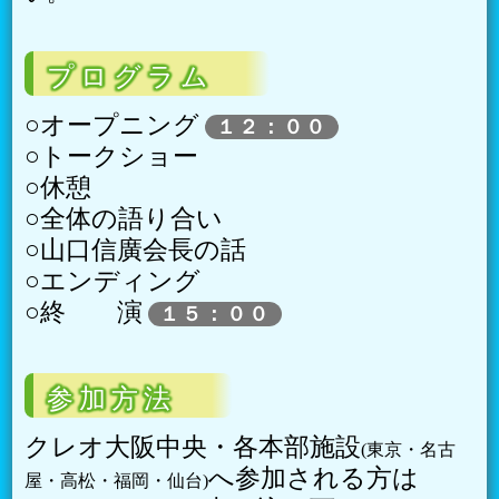
プログラム
○オープニング
１２：００
○トークショー
○休憩
○全体の語り合い
○山口信廣会長の話
○エンディング
○終 演
１５：００
参加方法
クレオ大阪中央・各本部施設
(東京・名古
へ参加される方は
屋・高松・福岡・仙台)