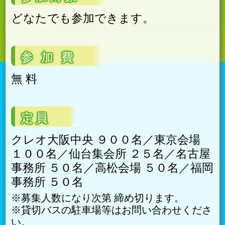
どなたでも参加できます。
参 加 費
無 料
定員
クレオ大阪中央 ９００名／東京会場
１００名／仙台集会所 ２５名／名古屋
事務所 ５０名／高松会場 ５０名／福岡
事務所 ５０名
※募集人数になり次第 締め切ります。
※貸切バスの駐車場等はお問い合わせくださ
い。