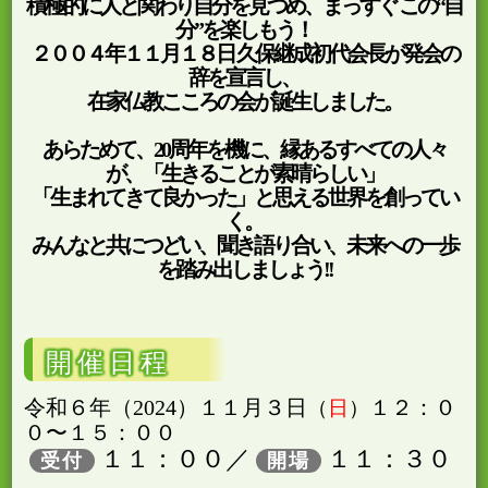
積極的に人と関わり自分を見つめ、まっすぐ この“自
分”を楽しもう！
２００４年１１月１８日 久保継成初代会長が発会の
辞を宣言し、
在家仏教こころの会が誕生しました。
あらためて、20周年を機に、縁あるすべての人々
が、「生きることが素晴らしい」
「生まれてきて良かった」と思える世界を創ってい
く。
みんなと共につどい、聞き語り合い、未来への一歩
を踏み出しましょう!!
開催日程
令和６年（2024）１１月３日
１２：０
日
０〜１５：００
１１：００／
１１：３０
受付
開場