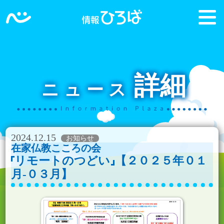
詳細
ニュース
2024.12.15
在家仏教こころの会
リモートのつどい
【２０２５年０１
月-０３月】